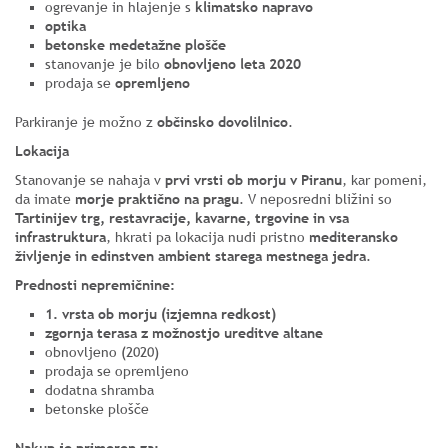
ogrevanje in hlajenje s
klimatsko napravo
optika
betonske medetažne plošče
stanovanje je bilo
obnovljeno leta 2020
prodaja se
opremljeno
Parkiranje je možno z
občinsko dovolilnico
.
Lokacija
Stanovanje se nahaja v
prvi vrsti ob morju v Piranu
, kar pomeni,
da imate
morje praktično na pragu
. V neposredni bližini so
Tartinijev trg, restavracije, kavarne, trgovine in vsa
infrastruktura
, hkrati pa lokacija nudi pristno
mediteransko
življenje in edinstven ambient starega mestnega jedra
.
Prednosti nepremičnine:
1. vrsta ob morju (izjemna redkost)
zgornja terasa z možnostjo ureditve altane
obnovljeno (2020)
prodaja se opremljeno
dodatna shramba
betonske plošče