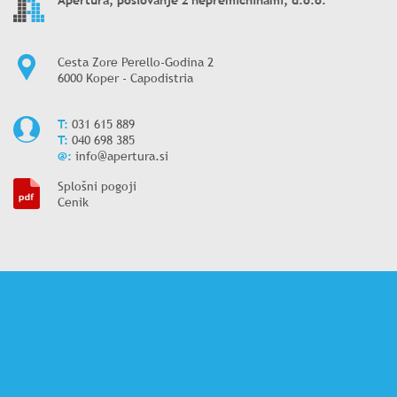
Apertura, poslovanje z nepremičninami, d.o.o.
Cesta Zore Perello-Godina 2
6000 Koper - Capodistria
T:
031 615 889
T:
040 698 385
@:
info@apertura.si
Splošni pogoji
Cenik