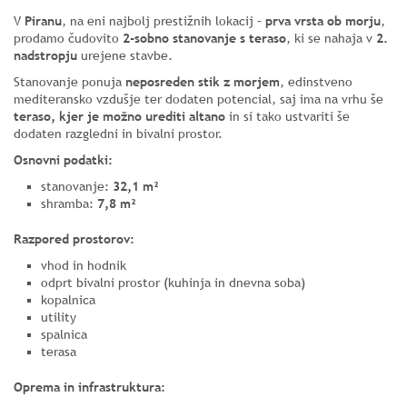
V
Piranu
, na eni najbolj prestižnih lokacij –
prva vrsta ob morju
,
prodamo čudovito
2-sobno stanovanje s teraso
, ki se nahaja v
2.
nadstropju
urejene stavbe.
Stanovanje ponuja
neposreden stik z morjem
, edinstveno
mediteransko vzdušje ter dodaten potencial, saj ima na vrhu še
teraso, kjer je možno urediti altano
in si tako ustvariti še
dodaten razgledni in bivalni prostor.
Osnovni podatki:
stanovanje:
32,1 m²
shramba:
7,8 m²
Razpored prostorov:
vhod in hodnik
odprt bivalni prostor (kuhinja in dnevna soba)
kopalnica
utility
spalnica
terasa
Oprema in infrastruktura: