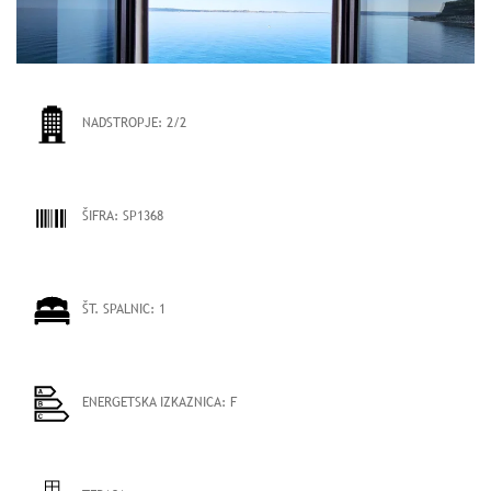
NADSTROPJE:
2/2
ŠIFRA:
SP1368
ŠT. SPALNIC:
1
ENERGETSKA IZKAZNICA:
F