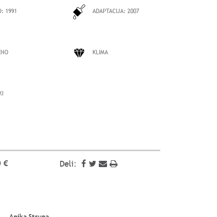
O:
1991
ADAPTACIJA:
2007
ENO
KLIMA
KI
 €
Deli:
Anika Struna