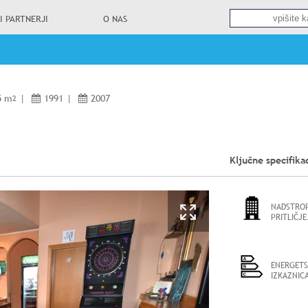
I PARTNERJI
O NAS
5 m
|
1991
|
2007
2
Ključne specifika
NADSTROP
PRITLIČJE
ENERGETS
IZKAZNICA