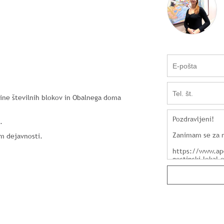
ižine številnih blokov in Obalnega doma
.
em dejavnosti.