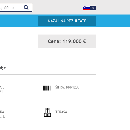
NAZAJ NA REZULTATE
Cena: 119.000 €
cije
JE:
ŠIFRA:
PPP1205
/1
KA
TERASA
:
E