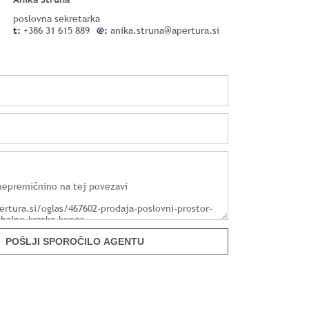
poslovna sekretarka
t:
+386 31 615 889
@:
anika.struna@apertura.si
POŠLJI SPOROČILO AGENTU