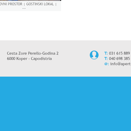
OVNI PROSTOR | GOSTINSKI LOKAL |
...
Cesta Zore Perello-Godina 2
T:
031 615 889
6000 Koper - Capodistria
T:
040 698 385
@:
info@apert