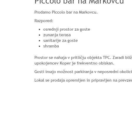
Piccolo bar na Markovcu
Prodamo Piccolo bar na Markovcu.
Razpored:
osrednji prostor za goste
zunanja terasa
sanitarije za goste
shramba
Prostor se nahaja v pritličju objekta TPC. Zaradi bl
upokojencev Koper je frekventno obiskan.
Gosti imajo možnost parkiranja v neposredni okolici
Lokal se prodaja opremljen in pripravljen na prevz